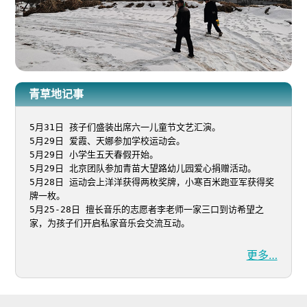
青草地记事
5月31日 孩子们盛装出席六一儿童节文艺汇演。

5月29日 爱霞、天娜参加学校运动会。

5月29日 小学生五天春假开始。

5月29日 北京团队参加青苗大望路幼儿园爱心捐赠活动。

5月28日 运动会上洋洋获得两枚奖牌，小寒百米跑亚军获得奖
牌一枚。

5月25-28日 擅长音乐的志愿者李老师一家三口到访希望之
家，为孩子们开启私家音乐会交流互动。
更多…