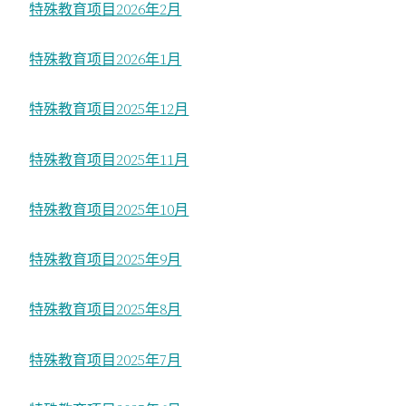
特殊教育项目2026年2月
特殊教育项目2026年1月
特殊教育项目2025年12月
特殊教育项目2025年11月
特殊教育项目2025年10月
特殊教育项目2025年9月
特殊教育项目2025年8月
特殊教育项目2025年7月