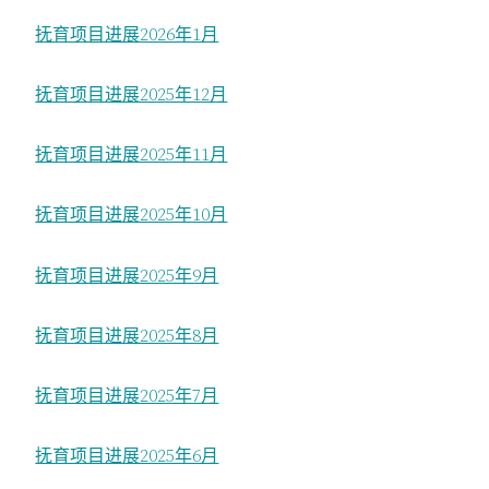
抚育项目进展2026年1月
抚育项目进展2025年12月
抚育项目进展2025年11月
抚育项目进展2025年10月
抚育项目进展2025年9月
抚育项目进展2025年8月
抚育项目进展2025年7月
抚育项目进展2025年6月