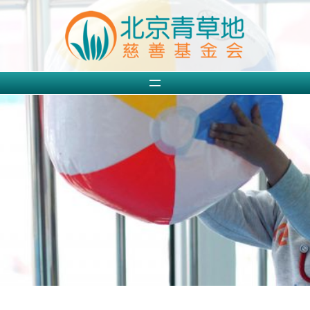
跳
至
内
容