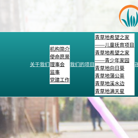
跳
至
内
容
青草地希望之家
——儿童抚育项目
机构简介
青草地希望之家
使命愿景
——青少年家园
关于我们
理事会
我们的项目
青草地向日葵
监事
青草地蒲公英
党建工作
青草地溪水边
青草地满天星