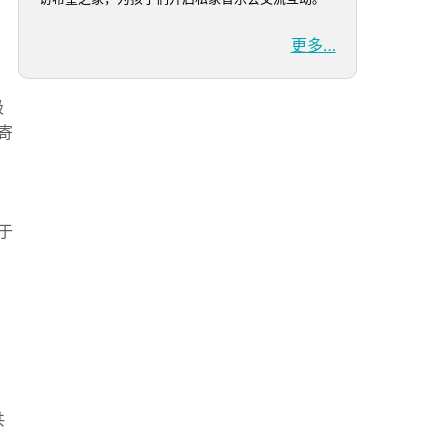
更多…
极
寄
于
共