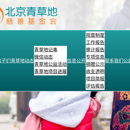
规章制度
工作报告
青草地记事
审计报告
微信动态
专项信息
孩子们
青草地动态
信息公开
联系我们
公
青草地公益活动
捐赠公示
青草地项目进展
收支透明
项目简报
评估报告