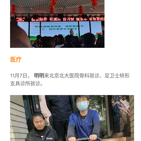
医疗
11月7日，
明明
来北京北大医院骨科就诊、足卫士矫形
支具诊所就诊。