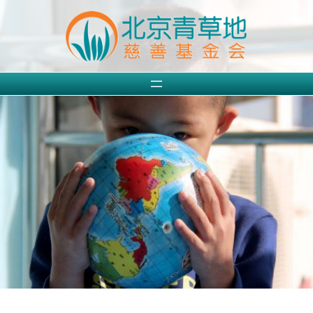
跳
至
内
容