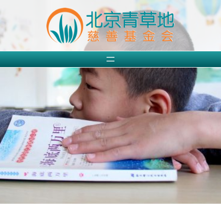
跳
至
内
容