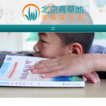
跳
至
内
容