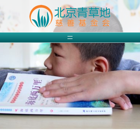
跳
至
内
容