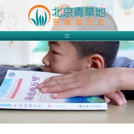
跳
至
内
容