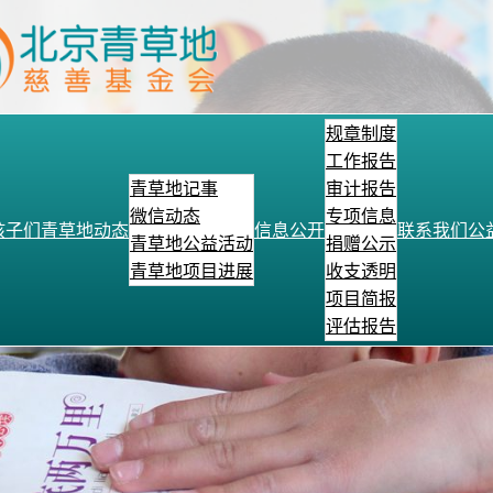
规章制度
工作报告
青草地记事
审计报告
微信动态
专项信息
孩子们
青草地动态
信息公开
联系我们
公
青草地公益活动
捐赠公示
青草地项目进展
收支透明
项目简报
评估报告