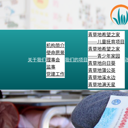
跳
至
内
容
青草地希望之家
——儿童抚育项目
机构简介
青草地希望之家
使命愿景
——青少年家园
关于我们
理事会
我们的项目
青草地向日葵
监事
青草地蒲公英
党建工作
青草地溪水边
青草地满天星