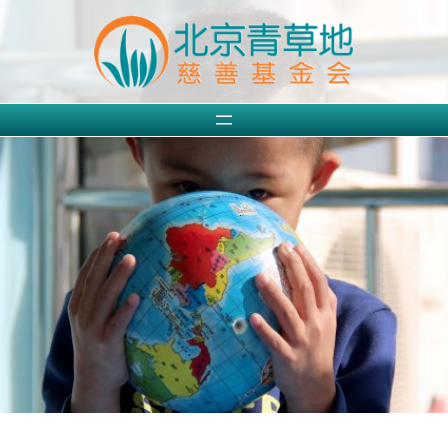
跳
至
内
容