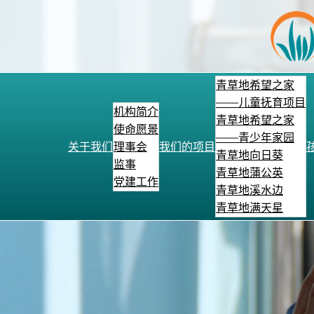
跳
至
内
容
青草地希望之家
——儿童抚育项目
机构简介
青草地希望之家
使命愿景
——青少年家园
关于我们
理事会
我们的项目
青草地向日葵
监事
青草地蒲公英
党建工作
青草地溪水边
青草地满天星