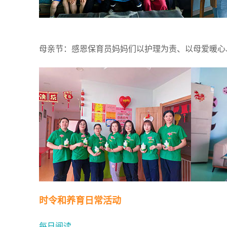
母亲节：感恩保育员妈妈们以护理为责、以母爱暖心
时令和养育日常活动
每日阅读