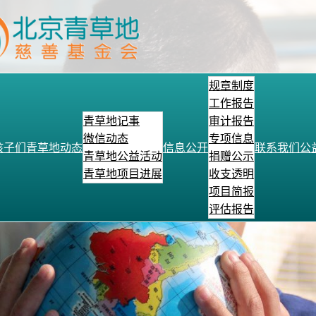
规章制度
工作报告
青草地记事
审计报告
微信动态
专项信息
孩子们
青草地动态
信息公开
联系我们
公
青草地公益活动
捐赠公示
青草地项目进展
收支透明
项目简报
评估报告