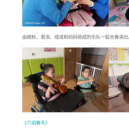
由婉秋、君浩、成成和妈妈组成的乐队一起合奏演出
《介绍春天》