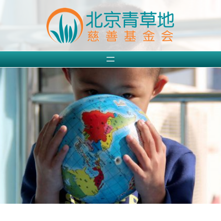
跳
至
内
容