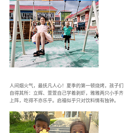
人间烟火气，最抚凡人心！夏季的第一顿烧烤，孩子们
自得其所：立辉、萱萱自己学着剥虾，雅雅两只小手齐
上阵，吃得不亦乐乎。启福似乎只对饮料情有独钟。