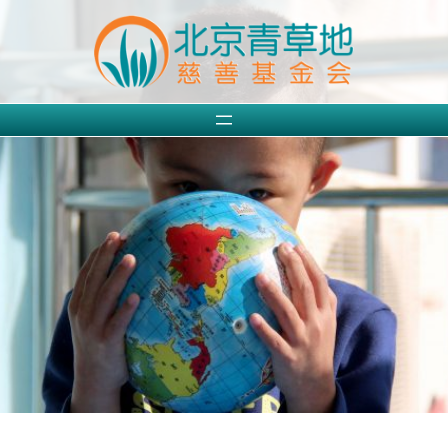
跳
至
内
容