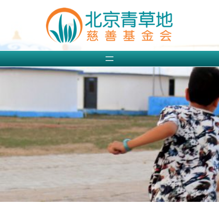
跳
至
内
容