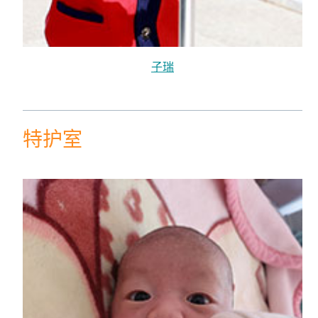
子瑞
特护室