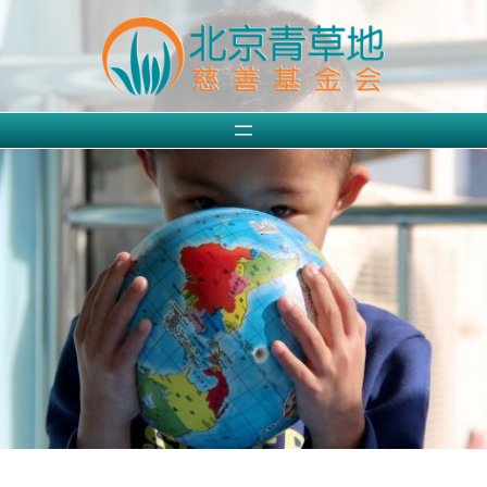
跳
至
内
容