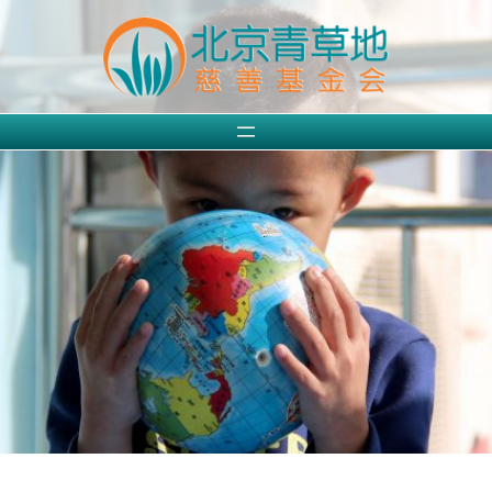
跳
至
内
容